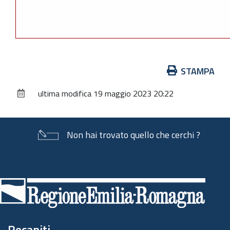
Azioni
STAMPA
sul
ultima modifica
19 maggio 2023 20:22
documento
Non hai trovato quello che cerchi ?
Piè
di
pagina
Recapiti