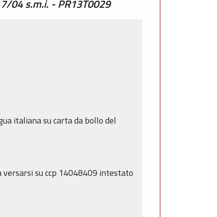
R. 7/04 s.m.i. - PR13T0029
ua italiana su carta da bollo del
(da versarsi su ccp 14048409 intestato