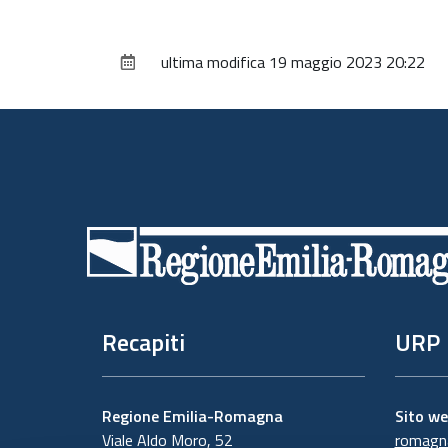
ultima modifica
19 maggio 2023 20:22
Piè
di
pagina
Recapiti
URP
Regione Emilia-Romagna
Sito w
Viale Aldo Moro, 52
romagna