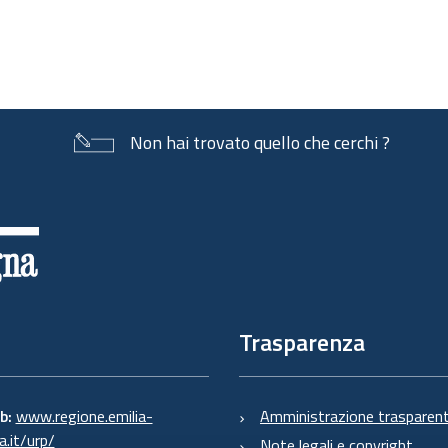
Non hai trovato quello che cerchi ?
Trasparenza
eb:
www.regione.emilia-
Amministrazione trasparen
.it/urp/
Note legali e copyright