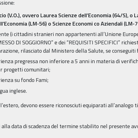
ssione:
o (V.O.), ovvero Laurea Scienze dell’Economia (64/S), o 
dell’Economia (LM-56) o Scienze Economi co Aziendali (LM-7
ente (i cittadini stranieri non appartenenti all’Unione Euro
SSO DI SOGGIORNO” e dei “REQUISITI SPECIFICI” richiesti d
azione, rilasciato dal Ministero della Salute, se conseguiti f
enza pregressa non inferiore a 5 anni in materia di verific
er progetti comunitari;
ienza su fondo Fami;
gua inglese.
all’estero, devono essere riconosciuti equiparati all’analogo ti
 alla data di scadenza del termine stabilito nel presente av