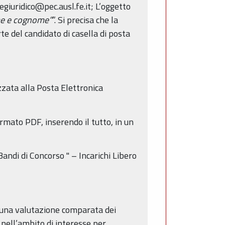
egiuridico@pec.ausl.fe.it; L’oggetto
ome e cognome”
”. Si precisa che la
rte del candidato di casella di posta
izzata alla Posta Elettronica
ormato PDF, inserendo il tutto, in un
Bandi di Concorso " – Incarichi Libero
di una valutazione comparata dei
e nell’ambito di interesse per