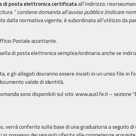
la di posta elettronica certificata
all’indirizzo: risorseuman
citura
“ contiene domanda all’avviso pubblico (indicare n
ilito dalla normativa vigente, è subordinata all’utilizzo da pa
fficio Postale accettante.
asella di posta elettronica semplice/ordinaria anche se indir
 e gli allegati dovranno essere inviati in un unico file in f
documento valido di identità.
 domanda sono disponibili sul sito: www.ausl.fe.it – sezione "
so, verrà conferito sulla base di una graduatoria a seguito 
i in possesso dei requisiti riferita alle competenze acquisit