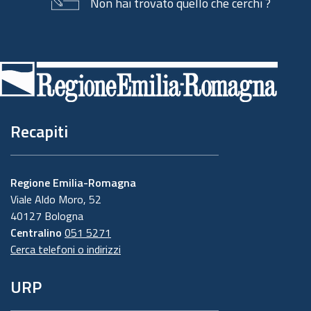
Non hai trovato quello che cerchi ?
Piè
di
pagina
Recapiti
Regione Emilia-Romagna
Viale Aldo Moro, 52
40127 Bologna
Centralino
051 5271
Cerca telefoni o indirizzi
URP