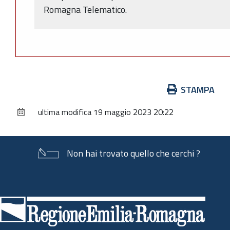
Romagna Telematico.
Azioni
STAMPA
sul
ultima modifica
19 maggio 2023 20:22
documento
Non hai trovato quello che cerchi ?
Piè
di
pagina