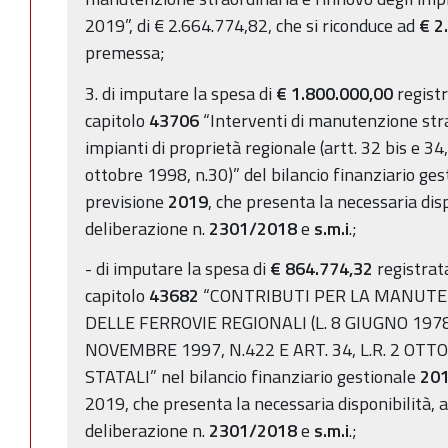
2019”, di € 2.664.774,82, che si riconduce ad
€ 2
premessa;
3. di imputare la spesa di
€ 1.800.000,00
registr
capitolo
43706
“Interventi di manutenzione stra
impianti di proprietà regionale (artt. 32 bis e 34, 
ottobre 1998, n.30)” del bilancio finanziario ge
previsione
2019
, che presenta la necessaria dis
deliberazione n.
2301/2018
e
s.m.i
.;
- di imputare la spesa di
€ 864.774,32
registrata
capitolo
43682
“CONTRIBUTI PER LA MANUTE
DELLE FERROVIE REGIONALI (L. 8 GIUGNO 1978, 
NOVEMBRE 1997, N.422 E ART. 34, L.R. 2 OTTO
STATALI” nel bilancio finanziario gestionale
20
2019, che presenta la necessaria disponibilità,
deliberazione n.
2301/2018
e
s.m.i
.;