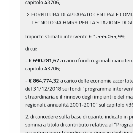
capitolo 43706;
FORNITURA DI APPARATO CENTRALE COM
TECNOLOGIA HMR9 PER LA STAZIONE DI G
Importo stimato intervento
€ 1.555.055,99
;
di cui:
-
€ 690.281,67
a carico fondi regionali manuten
capitolo 43706;
-
€ 864.774,32
a carico delle economie accerta
del 31/12/2018 sui fondi “programma intervent
straordinaria e il rinnovo degli impianti e del ma
regionali, annualità 2001-2010” sul capitolo 4
2. di concedere sulla base di quanto indicato in p
somma a titolo di contributo relativa al “Progra
manutenzione straordinaria e rinnovo degli impia