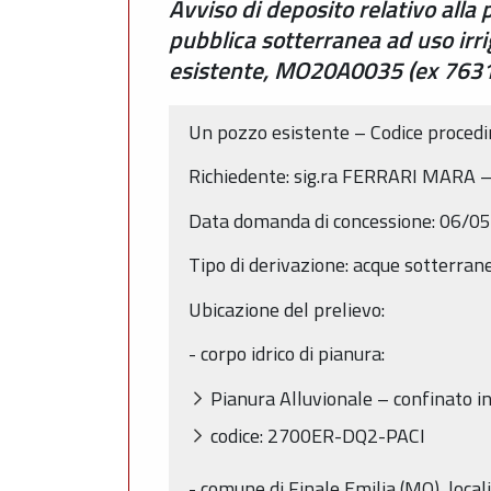
Avviso di deposito relativo alla
pubblica sotterranea ad uso irr
esistente, MO20A0035 (ex 7631/S
Un pozzo esistente – Codice proce
Richiedente: sig.ra FERRARI MARA –
Data domanda di concessione: 06/0
Tipo di derivazione: acque sotterran
Ubicazione del prelievo:
- corpo idrico di pianura:
Pianura Alluvionale – confinato i
codice: 2700ER-DQ2-PACI
- comune di Finale Emilia (MO), local