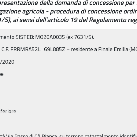
 presentazione della domanda di concessione per 
igazione agricola - procedura di concessione ord
), ai sensi dell’articolo 19 del Regolamento re
dimento SISTEB: MO20A0035 (ex 7631/S).
 C.F. FRRMRA52L 69L885Z – residente a Finale Emilia (MO),
5/2020
ee
nferiore
ità Via Passo di Cà Bianca, su terreno catastalmente identifi