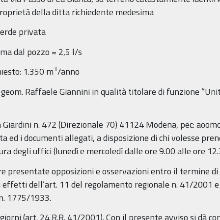
roprietà della ditta richiedente medesima
verde privata
ma dal pozzo = 2,5 l/s
3
iesto: 1.350 m
/anno
 geom. Raffaele Giannini in qualità titolare di funzione “Uni
 Giardini n. 472 (Direzionale 70) 41124 Modena, pec: aoomo
 ed i documenti allegati, a disposizione di chi volesse pren
ra degli uffici (lunedì e mercoledì dalle ore 9.00 alle ore 12
 presentate opposizioni e osservazioni entro il termine di 
li effetti dell’art. 11 del regolamento regionale n. 41/2001 
. n. 1775/1933.
iorni (art. 24 R.R. 41/2001). Con il presente avviso si dà co