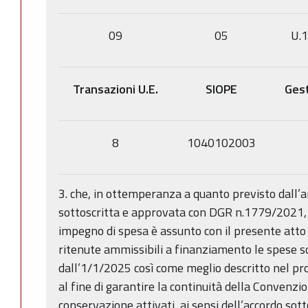
09
05
U.1
Transazioni U.E.
SIOPE
Gest
8
1040102003
3. che, in ottemperanza a quanto previsto dall’
sottoscritta e approvata con DGR n.1779/2021, re
impegno di spesa è assunto con il presente atto 
ritenute ammissibili a finanziamento le spese s
dall’1/1/2025 così come meglio descritto nel 
al fine di garantire la continuità della Convenzion
conservazione attivati, ai sensi dell’accordo sott