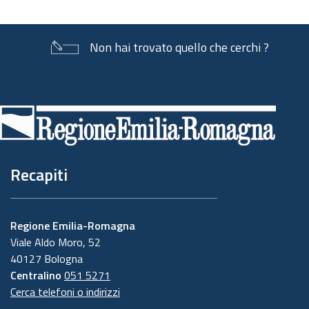
Non hai trovato quello che cerchi ?
Piè
di
pagina
Recapiti
Regione Emilia-Romagna
Viale Aldo Moro, 52
40127 Bologna
Centralino
051 5271
Cerca telefoni o indirizzi