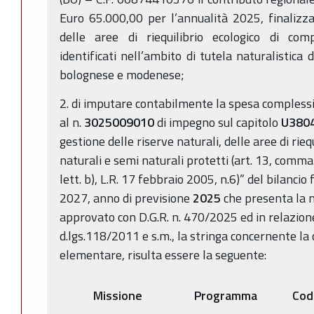
Euro 65.000,00 per l’annualità 2025, finalizz
delle aree di riequilibrio ecologico di comp
identificati nell’ambito di tutela naturalistica
bolognese e modenese;
2. di imputare contabilmente la spesa compless
al n.
3025009010
di impegno sul capitolo
U380
gestione delle riserve naturali, delle aree di rieq
naturali e semi naturali protetti (art. 13, comma 
lett. b), L.R. 17 febbraio 2005, n.6)” del bilanci
2027, anno di previsione
2025
che presenta la n
approvato con D.G.R. n. 470/2025 ed in relazione
d.lgs.118/2011 e s.m., la stringa concernente la
elementare, risulta essere la seguente:
Missione
Programma
Cod