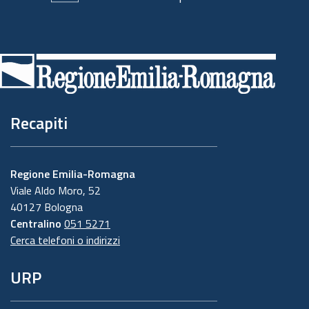
Piè
di
pagina
Recapiti
Regione Emilia-Romagna
Viale Aldo Moro, 52
40127 Bologna
Centralino
051 5271
Cerca telefoni o indirizzi
URP