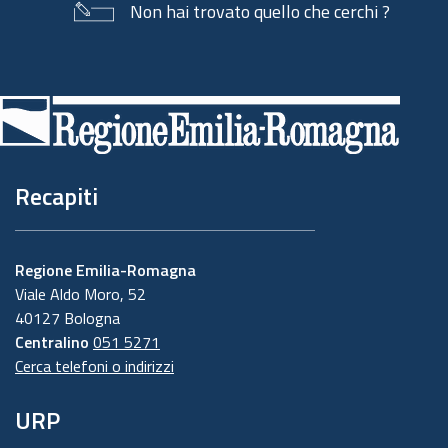
Non hai trovato quello che cerchi ?
Piè
di
pagina
Recapiti
Regione Emilia-Romagna
Viale Aldo Moro, 52
40127 Bologna
Centralino
051 5271
Cerca telefoni o indirizzi
URP