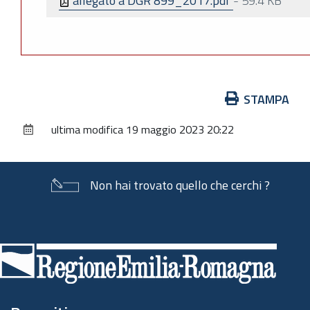
allegato a DGR 899_2017.pdf
-
59.4 KB
Azioni
STAMPA
sul
ultima modifica
19 maggio 2023 20:22
documento
Non hai trovato quello che cerchi ?
Piè
di
pagina