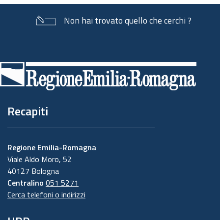
Non hai trovato quello che cerchi ?
Piè
di
pagina
Recapiti
Regione Emilia-Romagna
Viale Aldo Moro, 52
40127 Bologna
Centralino
051 5271
Cerca telefoni o indirizzi