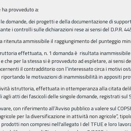
e ha provveduto a:
domande, dei progetti e della documentazione di supporto 
ante i controlli sulle dichiarazioni rese ai sensi del D.P.R. 
itenuta ammissibile il raggiungimento del punteggio minim
’istruttoria effettuata, n. 1 domanda è risultata inammissibi
sti e che per la stessa si è provveduto ad espletare, ai sensi
rnenti il contradditorio con l’interessato circa i motivi ost
riportando le motivazioni di inammissibilità in appositi pr
attività istruttoria, effettuata in ottemperanza alla citata de
agli atti dei fascicoli delle singole domande, registrati sul 
ovare, con riferimento all’Avviso pubblico a valere sul CO
icole per la diversificazione in attività non agricole”, tipo
 prodotti non compresi nell'allegato I del TFUE e loro lavo