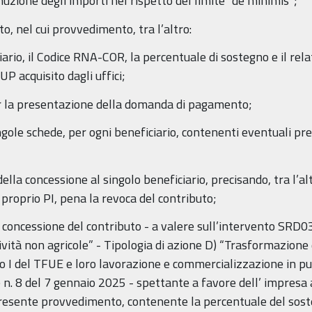
nuzione degli importi nel rispetto del limite “de minimis”;
nel cui provvedimento, tra l’altro:
io, il Codice RNA-COR, la percentuale di sostegno e il rela
P acquisito dagli uffici;
 la presentazione della domanda di pagamento;
le schede, per ogni beneficiario, contenenti eventuali presc
oncessione al singolo beneficiario, precisando, tra l’altro
 proprio PI, pena la revoca del contributo;
a concessione del contributo - a valere sull’intervento SRD0
ttività non agricole” - Tipologia di azione D) “Trasformazion
o I del TFUE e loro lavorazione e commercializzazione in punt
n. 8 del 7 gennaio 2025 - spettante a favore dell’ impresa a
resente provvedimento, contenente la percentuale del soste