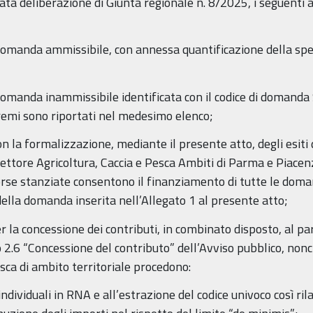
itata deliberazione di Giunta regionale n. 8/2025, i seguenti a
nda ammissibile, con annessa quantificazione della spes
nda inammissibile identificata con il codice di domanda S
remi sono riportati nel medesimo elenco;
formalizzazione, mediante il presente atto, degli esiti de
ttore Agricoltura, Caccia e Pesca Ambiti di Parma e Piacen
sorse stanziate consentono il finanziamento di tutte le doma
ella domanda inserita nell’Allegato 1 al presente atto;
r la concessione dei contributi, in combinato disposto, al par
2.6 “Concessione del contributo” dell’Avviso pubblico, non
esca di ambito territoriale procedono:
viduali in RNA e all’estrazione del codice univoco così rila