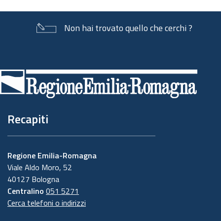
Non hai trovato quello che cerchi ?
Piè
di
pagina
Recapiti
Regione Emilia-Romagna
Viale Aldo Moro, 52
40127 Bologna
Centralino
051 5271
Cerca telefoni o indirizzi