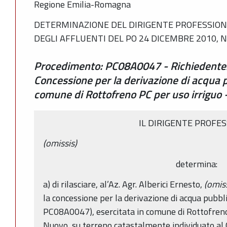
Regione Emilia-Romagna
DETERMINAZIONE DEL DIRIGENTE PROFESSIONA
DEGLI AFFLUENTI DEL PO 24 DICEMBRE 2010, N
Procedimento: PC08A0047 - Richiedente: 
Concessione per la derivazione di acqua 
comune di Rottofreno PC per uso irriguo -
IL DIRIGENTE PROFE
(omissis)
determina:
a) di rilasciare, al’Az. Agr. Alberici Ernesto,
(omiss
la concessione per la derivazione di acqua pubbli
PC08A0047), esercitata in comune di Rottofreno
Nuovo, su terreno catastalmente individuato al C