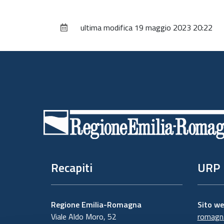
ultima modifica
19 maggio 2023 20:22
Piè
di
pagina
Recapiti
URP
Regione Emilia-Romagna
Sito w
Viale Aldo Moro, 52
romagna