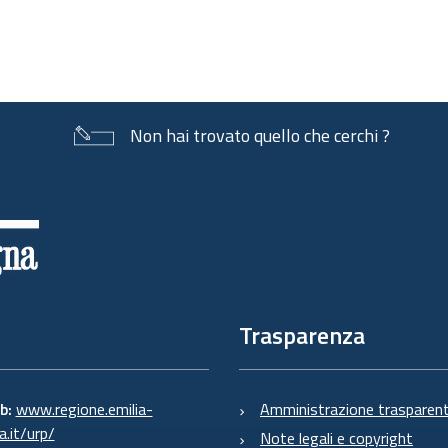
Non hai trovato quello che cerchi ?
Trasparenza
eb:
www.regione.emilia-
Amministrazione trasparen
.it/urp/
Note legali e copyright