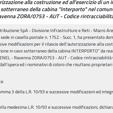
zzazione alla costruzione ed all'esercizio di un 
sotterraneo della cabina "Interporto" nel comune
Ravenna ZORA/0753 - AUT - Codice rintracciabili
stribuzione SpA - Divisione Infrastrutture e Reti - Macro Ar
de in casella postale n. 1752 - Succ. 1, ha presentato doman
ve modificazioni per il rilascio dell’autorizzazione alla cost
zione in cavo sotterraneo della cabina INTERPORTO” da re
ica ENEL - Ravenna ZORA/0753 - AUT - Codice rintracciabilit
dall’opera ed i nominativi di coloro che risultano proprietari
a:
 comma 3 della L.R. 10/93 e successive modificazioni ed integ
della medesima L.R. 10/93 e successive modificazioni, dichiar