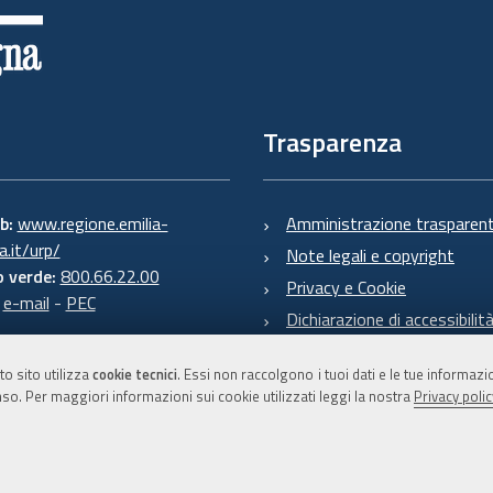
Trasparenza
eb:
www.regione.emilia-
Amministrazione trasparen
.it/urp/
Note legali e copyright
 verde:
800.66.22.00
Privacy e Cookie
:
e-mail
-
PEC
Dichiarazione di accessibilit
to sito utilizza
cookie tecnici
. Essi non raccolgono i tuoi dati e le tue informaz
so. Per maggiori informazioni sui cookie utilizzati leggi la nostra
Privacy polic
C.F. 800.625.903.79