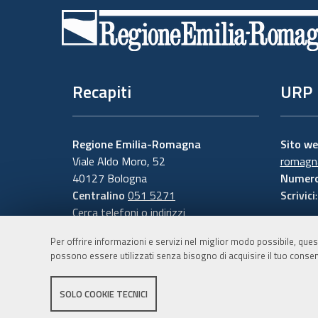
di
pagina
Recapiti
URP
Regione Emilia-Romagna
Sito w
Viale Aldo Moro, 52
romagna
40127 Bologna
Numero
Centralino
051 5271
Scrivici
Cerca telefoni o indirizzi
Per offrire informazioni e servizi nel miglior modo possibile, ques
possono essere utilizzati senza bisogno di acquisire il tuo consen
SOLO COOKIE TECNICI