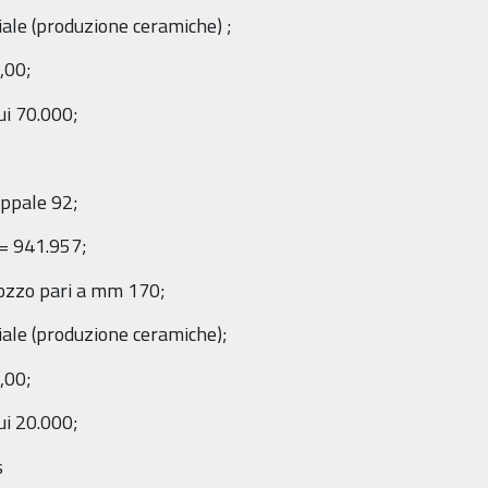
riale (produzione ceramiche) ;
,00;
ui 70.000;
appale 92;
= 941.957;
pozzo pari a mm 170;
riale (produzione ceramiche);
,00;
ui 20.000;
s