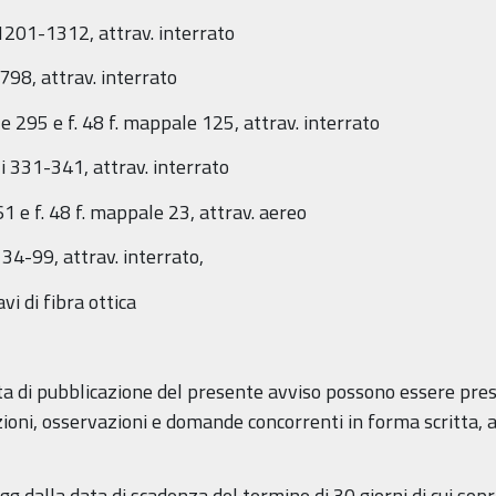
 1201-1312, attrav. interrato
 798, attrav. interrato
ale 295 e f. 48 f. mappale 125, attrav. interrato
ali 331-341, attrav. interrato
61 e f. 48 f. mappale 23, attrav. aereo
 34-99, attrav. interrato,
i di fibra ottica
data di pubblicazione del presente avviso possono essere pre
ni, osservazioni e domande concorrenti in forma scritta, ai s
g dalla data di scadenza del termine di 30 giorni di cui sopr