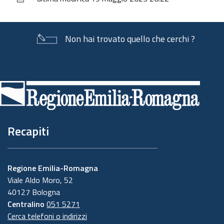
documento
Non hai trovato quello che cerchi ?
Piè
di
pagina
Recapiti
Regione Emilia-Romagna
Viale Aldo Moro, 52
40127 Bologna
Centralino
051 5271
Cerca telefoni o indirizzi