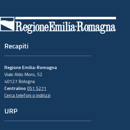
Piè
di
pagina
Recapiti
Regione Emilia-Romagna
Viale Aldo Moro, 52
40127 Bologna
Centralino
051 5271
Cerca telefoni o indirizzi
URP