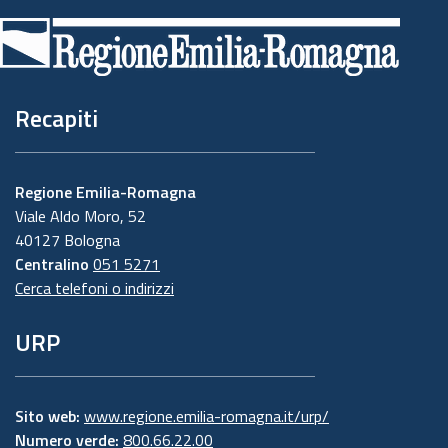
di
pagina
Recapiti
Regione Emilia-Romagna
Viale Aldo Moro, 52
40127 Bologna
Centralino
051 5271
Cerca telefoni o indirizzi
URP
Sito web:
www.regione.emilia-romagna.it/urp/
Numero verde:
800.66.22.00