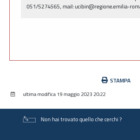
051/5274565, mail: ucibin@regione.emilia-roma
Azioni
STAMPA
sul
ultima modifica
19 maggio 2023 20:22
documento
Non hai trovato quello che cerchi ?
Piè