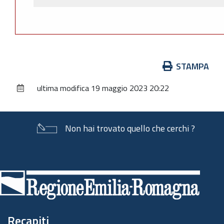
Azioni
STAMPA
sul
ultima modifica
19 maggio 2023 20:22
documento
Non hai trovato quello che cerchi ?
Piè
di
pagina
Recapiti