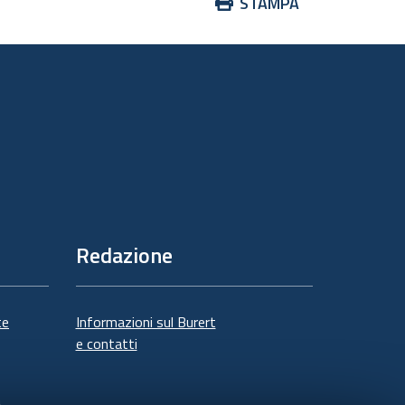
Azioni
STAMPA
sul
documento
Redazione
te
Informazioni sul Burert
e contatti
à