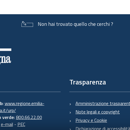
Non hai trovato quello che cerchi ?
Trasparenza
eb:
www.regione.emilia-
Amministrazione trasparen
.it/urp/
Note legali e copyright
 verde:
800.66.22.00
Privacy e Cookie
:
e-mail
-
PEC
Dichiarazione di accessibilit