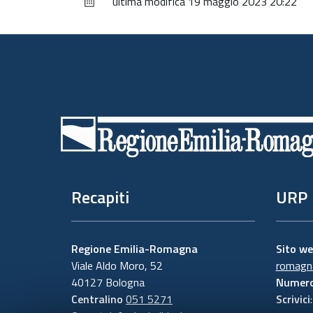
ultima modifica
19 maggio 2023 20:22
Piè
di
pagina
Recapiti
URP
Regione Emilia-Romagna
Sito w
Viale Aldo Moro, 52
romagna
40127 Bologna
Numero
Centralino
051 5271
Scrivici