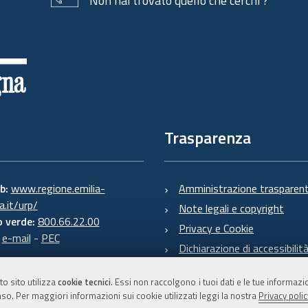
Non hai trovato quello che cerchi ?
Trasparenza
eb:
www.regione.emilia-
Amministrazione trasparen
.it/urp/
Note legali e copyright
 verde:
800.66.22.00
Privacy e Cookie
:
e-mail
-
PEC
Dichiarazione di accessibilit
to sito utilizza
cookie tecnici
. Essi non raccolgono i tuoi dati e le tue informaz
so. Per maggiori informazioni sui cookie utilizzati leggi la nostra
Privacy polic