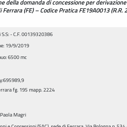
one della domanda di concessione per derivazione
i Ferrara (FE) – Codice Pratica FE19A0013 (R.R. 
ni S.S: - C.F. 00139320386
one: 19/9/2019
nuo: 6500 mc
y:695989,9
Ferrara fg. 195 mapp. 2224
 Paola Magri
ni e Concessioni (SAC), sede di Ferrara, Via Bologna n. 534