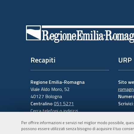
Piè
di
pagina
Recapiti
URP
Regione Emilia-Romagna
Sito w
Viale Aldo Moro, 52
romagna
40127 Bologna
Numero
Centralino
051 5271
Scrivici
Cerca telefoni o indirizzi
Per offrire informazioni e servizi nel miglior modo possibile, ques
possono essere utilizzati senza bisogno di acquisire il tuo consen