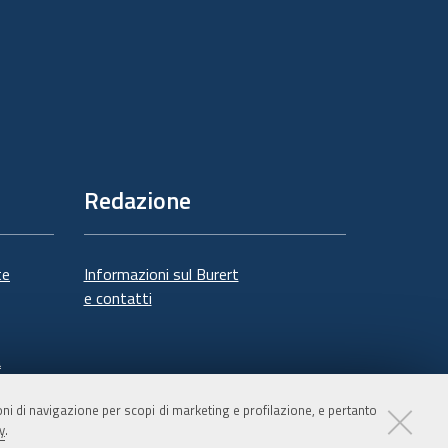
Redazione
te
Informazioni sul Burert
e contatti
à
ioni di navigazione per scopi di marketing e profilazione, e pertanto
y
.