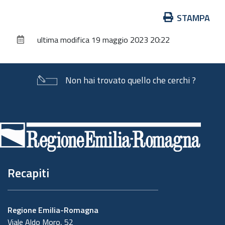
Azioni
STAMPA
sul
ultima modifica
19 maggio 2023 20:22
documento
Non hai trovato quello che cerchi ?
Piè
di
pagina
Recapiti
Regione Emilia-Romagna
Viale Aldo Moro, 52