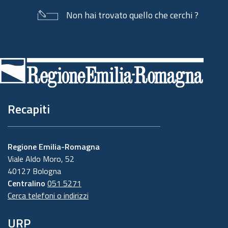
Non hai trovato quello che cerchi ?
Piè
di
pagina
Recapiti
Regione Emilia-Romagna
Viale Aldo Moro, 52
40127 Bologna
Centralino
051 5271
Cerca telefoni o indirizzi
URP