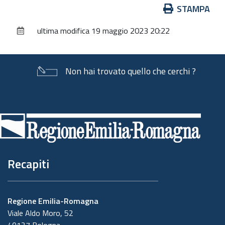
Azioni
STAMPA
sul
ultima modifica
19 maggio 2023 20:22
documento
Non hai trovato quello che cerchi ?
Piè
di
pagina
Recapiti
Regione Emilia-Romagna
Viale Aldo Moro, 52