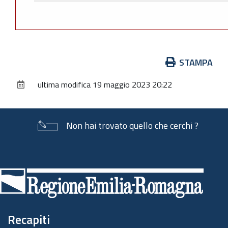
Azioni
STAMPA
sul
ultima modifica
19 maggio 2023 20:22
documento
Non hai trovato quello che cerchi ?
Piè
di
pagina
Recapiti