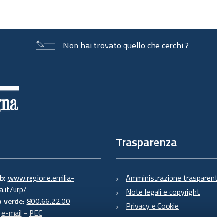
Non hai trovato quello che cerchi ?
Trasparenza
eb:
www.regione.emilia-
Amministrazione trasparen
.it/urp/
Note legali e copyright
 verde:
800.66.22.00
Privacy e Cookie
:
e-mail
-
PEC