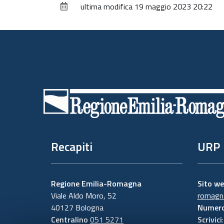
ultima modifica
19 maggio 2023 20:22
Piè
di
pagina
Recapiti
URP
Regione Emilia-Romagna
Sito w
Viale Aldo Moro, 52
romagna
40127 Bologna
Numero
Centralino
051 5271
Scrivici