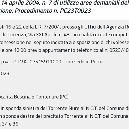
 14 aprile 2004, n. 7 di utilizzo aree demaniali d
azione. Procedimento n. PC23T0023
coli 16 e 22 della L.R. 7/2004, presso gli Uffici dell’Agenzia
i Piacenza, Via XXI Aprile n. 48 - in qualità di ente compete
oncessione nel seguito indicata a disposizione di chi voless
 alle ore 12.00 previo appuntamento telefonico al n. 0523/4
S.p.A. - P. I.V.A.: 07515911000 - con sede in Roma;
2023;
ocalità Buscina e Pontenure (PC)
i in sponda sinistra del Torrente Nure al N.C.T. del Comune d
in sponda destra del precitato Torrente al N.C.T. del Comune
 34 e 36;