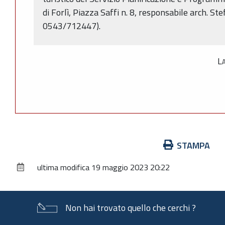
di Forlì, Piazza Saffi n. 8, responsabile arch. Ste
0543/712447).
La
Azioni
STAMPA
sul
ultima modifica
19 maggio 2023 20:22
documento
Non hai trovato quello che cerchi ?