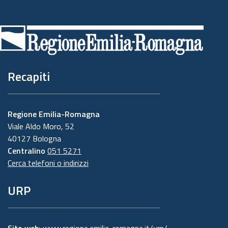
Piè
di
pagina
Recapiti
Regione Emilia-Romagna
Viale Aldo Moro, 52
40127 Bologna
Centralino
051 5271
Cerca telefoni o indirizzi
URP
Sito web:
www.regione.emilia-romagna.it/urp/