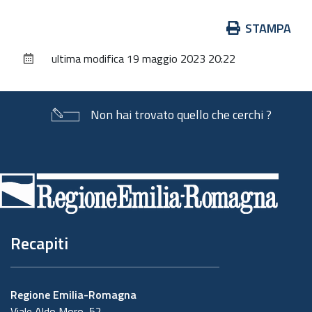
Azioni
STAMPA
sul
ultima modifica
19 maggio 2023 20:22
documento
Non hai trovato quello che cerchi ?
Piè
di
pagina
Recapiti
Regione Emilia-Romagna
Viale Aldo Moro, 52