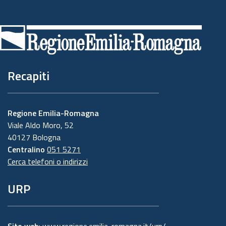
Piè
di
pagina
Recapiti
Regione Emilia-Romagna
Viale Aldo Moro, 52
40127 Bologna
Centralino
051 5271
Cerca telefoni o indirizzi
URP
Sito web:
www.regione.emilia-romagna.it/urp/