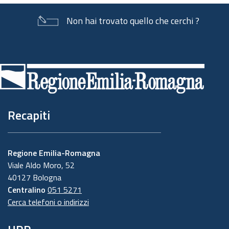
Non hai trovato quello che cerchi ?
Piè
di
pagina
Recapiti
Regione Emilia-Romagna
Viale Aldo Moro, 52
40127 Bologna
Centralino
051 5271
Cerca telefoni o indirizzi