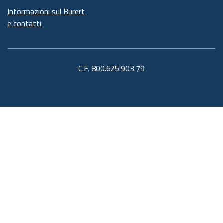
Informazioni sul Burert
e contatti
C.F. 800.625.903.79