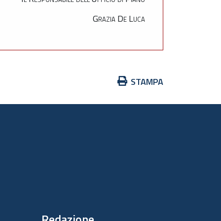
Grazia De Luca
Azioni
STAMPA
sul
documento
Redazione