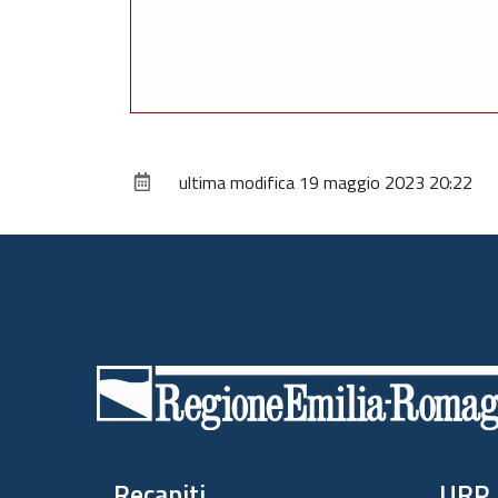
ultima modifica
19 maggio 2023 20:22
Piè
di
pagina
Recapiti
URP