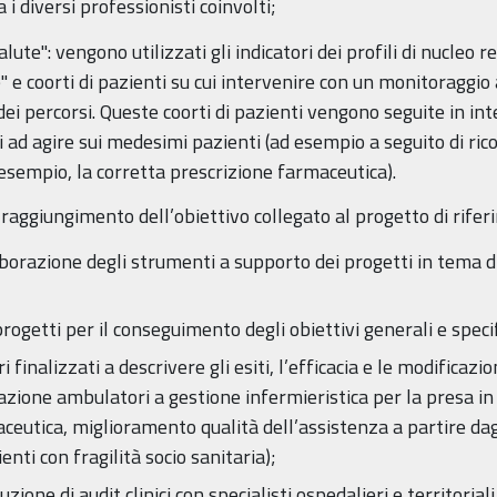
 i diversi professionisti coinvolti;
lute": vengono utilizzati gli indicatori dei profili di nucleo r
" e coorti di pazienti su cui intervenire con un monitoraggio 
e dei percorsi. Queste coorti di pazienti vengono seguite in in
 ad agire sui medesimi pazienti (ad esempio a seguito di ric
esempio, la corretta prescrizione farmaceutica).
l raggiungimento dell’obiettivo collegato al progetto di rifer
borazione degli strumenti a supporto dei progetti in tema d
progetti per il conseguimento degli obiettivi generali e specif
i finalizzati a descrivere gli esiti, l’efficacia e le modificaz
vazione ambulatori a gestione infermieristica per la presa in c
eutica, miglioramento qualità dell’assistenza a partire dagl
enti con fragilità socio sanitaria);
ione di audit clinici con specialisti ospedalieri e territoriali