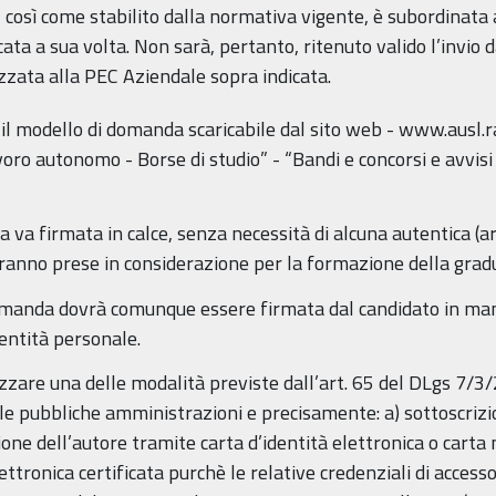
io, così come stabilito dalla normativa vigente, è subordinata 
icata a sua volta. Non sarà, pertanto, ritenuto valido l’invio 
zzata alla PEC Aziendale sopra indicata.
e il modello di domanda scaricabile dal sito web - www.ausl.ra.
oro autonomo - Borse di studio” - “Bandi e concorsi e avvisi 
 va firmata in calce, senza necessità di alcuna autentica (
aranno prese in considerazione per la formazione della grad
domanda dovrà comunque essere firmata dal candidato in ma
dentità personale.
izzare una delle modalità previste dall’art. 65 del DLgs 7/3/
lle pubbliche amministrazioni e precisamente: a) sottoscrizi
zione dell’autore tramite carta d’identità elettronica o carta n
ettronica certificata purchè le relative credenziali di accesso