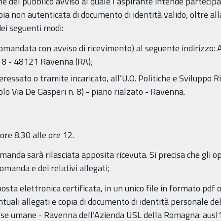
e del pubblico avviso al quale l’aspirante intende partecipa
pia non autenticata di documento di identità valido, oltre a
ei seguenti modi:
comandata con avviso di ricevimento) al seguente indirizzo:
. 8 - 48121 Ravenna (RA);
eressato o tramite incaricato, all’U.O. Politiche e Sviluppo
olo Via De Gasperi n. 8) - piano rialzato - Ravenna.
 ore 8.30 alle ore 12.
manda sarà rilasciata apposita ricevuta. Si precisa che gli op
domanda e dei relativi allegati;
posta elettronica certificata, in un unico file in formato pd
ali allegati e copia di documento di identità personale del 
sorse umane - Ravenna dell’Azienda USL della Romagna: ausl1