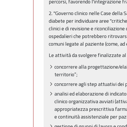
percorsi, favorendo l'integrazione fra
2. "Governo clinico nelle Case della Sa
diabete per individuare aree "critiche
clinici e di revisione e riconciliazion
ospedalieri che potrebbero ritrovarsi
comuni legate al paziente (come, ad 
Le attività da svolgere finalizzate a
concorrere alla progettazione/ela
territorio”;
concorrere agli step attuativi dei 
analisi ed elaborazione di indicator
clinico organizzativa avviati (atti
appropriatezza prescrittiva farmac
e continuità assistenziale per pazi
gestione di gruppi di lavoro e conduz