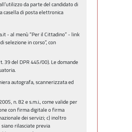
all’utilizzo da parte del candidato di
da casella di posta elettronica
it - al menù “Per il Cittadino” - link
di selezione in corso”, con
art. 39 del DPR 445/00). Le domande
uatoria.
niera autografa, scannerizzata ed
2005, n. 82 e s.m.i., come valide per
one con firma digitale o firma
azionale dei servizi; c) inoltro
 siano rilasciate previa