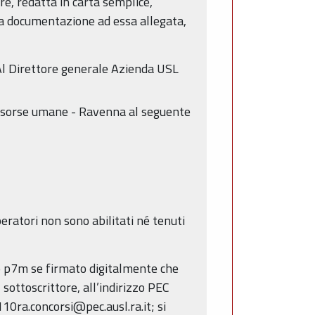
re, redatta in carta semplice,
lla documentazione ad essa allegata,
 Al Direttore generale Azienda USL
 Risorse umane - Ravenna al seguente
eratori non sono abilitati né tenuti
f o p7m se firmato digitalmente che
sottoscrittore, all’indirizzo PEC
10ra.concorsi@pec.ausl.ra.it; si