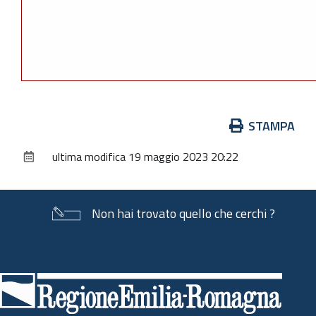
Azioni
STAMPA
sul
ultima modifica
19 maggio 2023 20:22
documento
Non hai trovato quello che cerchi ?
Piè
di
pagina