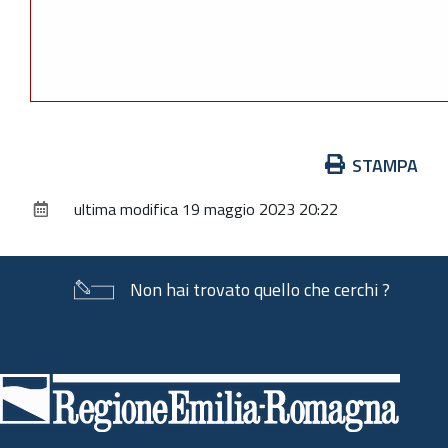
Azioni
STAMPA
sul
ultima modifica
19 maggio 2023 20:22
documento
Non hai trovato quello che cerchi ?
Piè
di
pagina