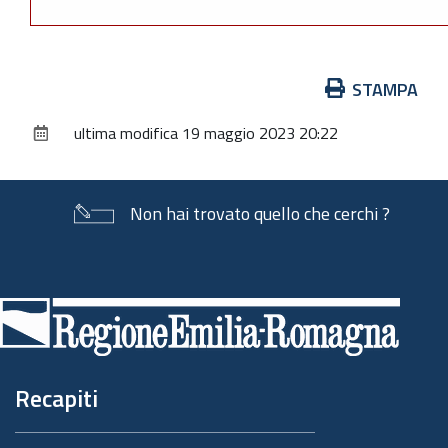
Azioni
STAMPA
sul
ultima modifica
19 maggio 2023 20:22
documento
Non hai trovato quello che cerchi ?
Piè
di
pagina
Recapiti