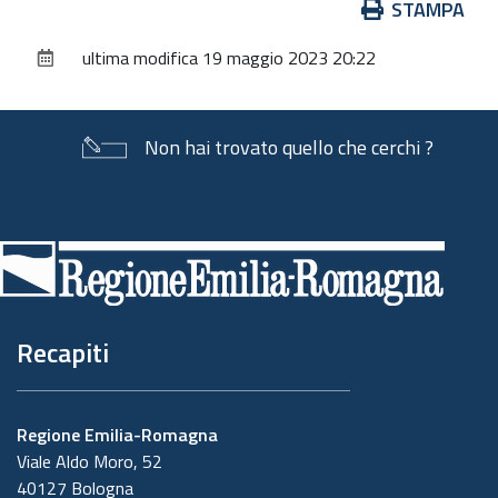
Azioni
STAMPA
sul
ultima modifica
19 maggio 2023 20:22
documento
Non hai trovato quello che cerchi ?
Piè
di
pagina
Recapiti
Regione Emilia-Romagna
Viale Aldo Moro, 52
40127 Bologna