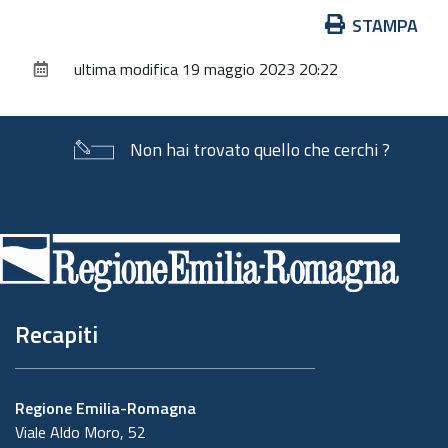
Azioni
STAMPA
sul
ultima modifica
19 maggio 2023 20:22
documento
Non hai trovato quello che cerchi ?
Piè
di
pagina
Recapiti
Regione Emilia-Romagna
Viale Aldo Moro, 52