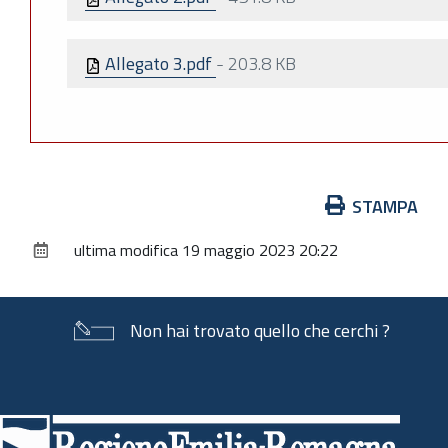
Allegato 3.pdf
-
203.8 KB
Azioni
STAMPA
sul
ultima modifica
19 maggio 2023 20:22
documento
Non hai trovato quello che cerchi ?
Piè
di