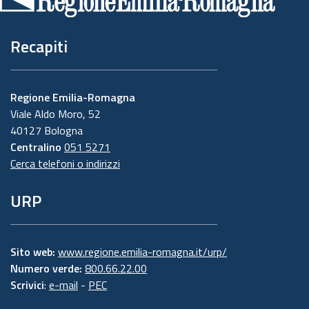
pagina
Recapiti
Regione Emilia-Romagna
Viale Aldo Moro, 52
40127 Bologna
Centralino
051 5271
Cerca telefoni o indirizzi
URP
Sito web:
www.regione.emilia-romagna.it/urp/
Numero verde:
800.66.22.00
Scrivici
:
e-mail
-
PEC