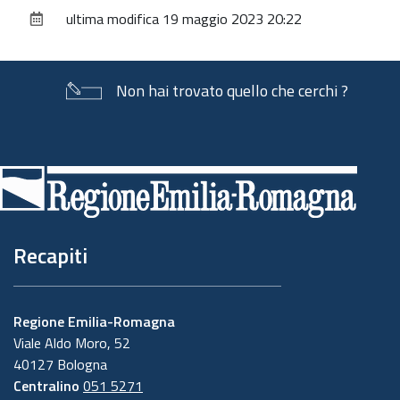
sul
ultima modifica
19 maggio 2023 20:22
documento
Non hai trovato quello che cerchi ?
Piè
di
pagina
Recapiti
Regione Emilia-Romagna
Viale Aldo Moro, 52
40127 Bologna
Centralino
051 5271