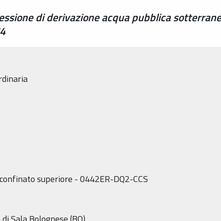
ssione di derivazione acqua pubblica sotterran
74
rdinaria
– confinato superiore - 0442ER-DQ2-CCS
 di Sala Bolognese (BO)