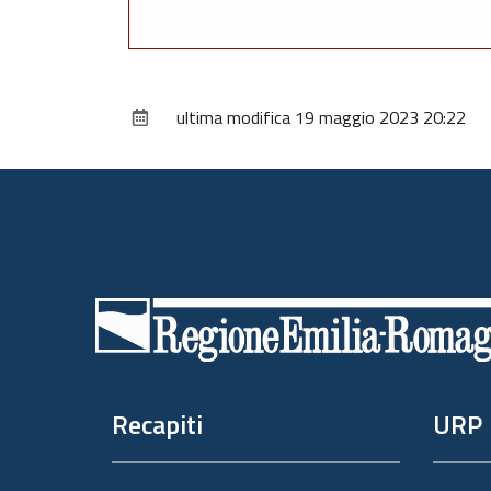
ultima modifica
19 maggio 2023 20:22
Piè
di
pagina
Recapiti
URP