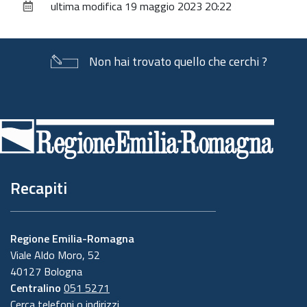
ultima modifica
19 maggio 2023 20:22
documento
Non hai trovato quello che cerchi ?
Piè
di
pagina
Recapiti
Regione Emilia-Romagna
Viale Aldo Moro, 52
40127 Bologna
Centralino
051 5271
Cerca telefoni o indirizzi