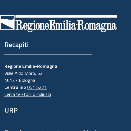
Piè
di
pagina
Recapiti
Regione Emilia-Romagna
Viale Aldo Moro, 52
40127 Bologna
Centralino
051 5271
Cerca telefoni o indirizzi
URP