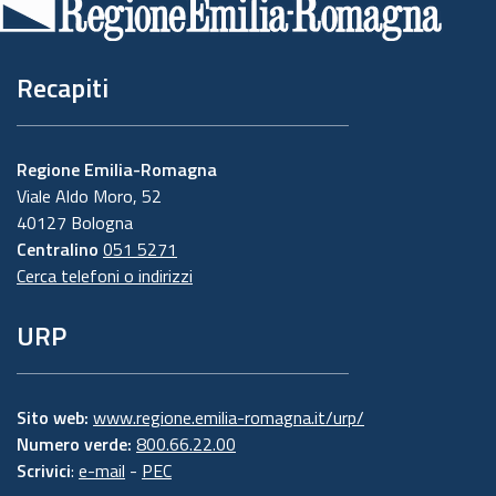
pagina
Recapiti
Regione Emilia-Romagna
Viale Aldo Moro, 52
40127 Bologna
Centralino
051 5271
Cerca telefoni o indirizzi
URP
Sito web:
www.regione.emilia-romagna.it/urp/
Numero verde:
800.66.22.00
Scrivici
:
e-mail
-
PEC