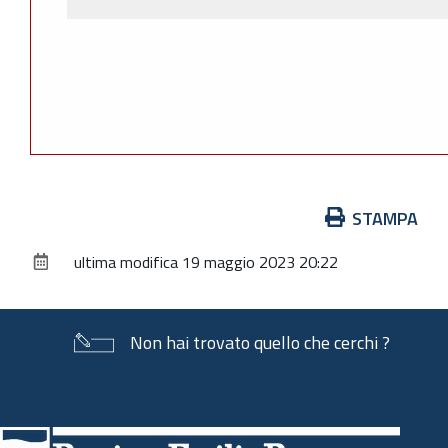
Azioni
STAMPA
sul
ultima modifica
19 maggio 2023 20:22
documento
Non hai trovato quello che cerchi ?
Piè
di