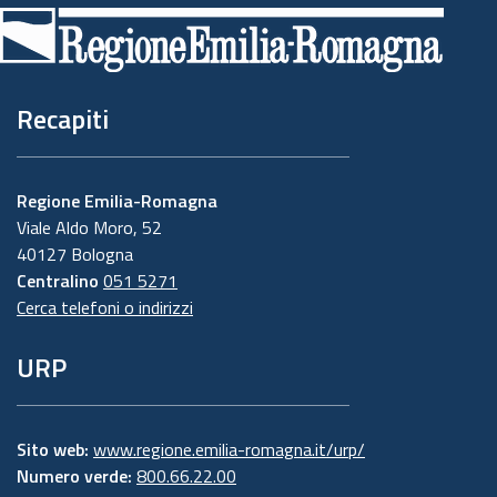
di
pagina
Recapiti
Regione Emilia-Romagna
Viale Aldo Moro, 52
40127 Bologna
Centralino
051 5271
Cerca telefoni o indirizzi
URP
Sito web:
www.regione.emilia-romagna.it/urp/
Numero verde:
800.66.22.00