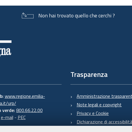
Non hai trovato quello che cerchi ?
Trasparenza
eb:
www.regione.emilia-
Amministrazione trasparen
.it/urp/
Note legali e copyright
 verde:
800.66.22.00
Privacy e Cookie
:
e-mail
-
PEC
Dichiarazione di accessibilit