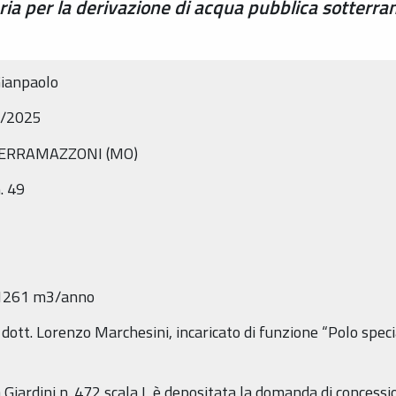
ia per la derivazione di acqua pubblica sotterra
Gianpaolo
8/2025
i SERRAMAZZONI (MO)
. 49
: 1261 m3/anno
 dott. Lorenzo Marchesini, incaricato di funzione “Polo speci
Giardini n. 472 scala L è depositata la domanda di concessi