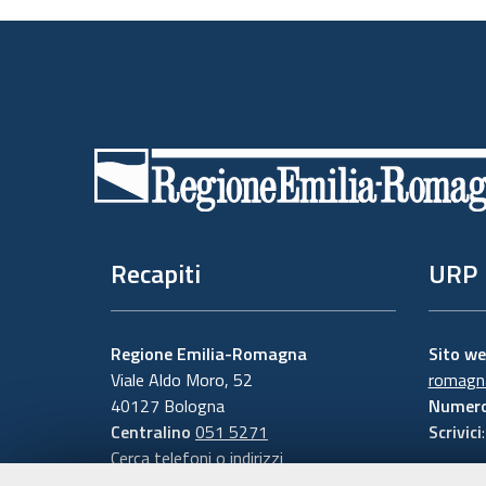
Piè
di
pagina
Recapiti
URP
Regione Emilia-Romagna
Sito w
Viale Aldo Moro, 52
romagna
40127 Bologna
Numero
Centralino
051 5271
Scrivici
Cerca telefoni o indirizzi