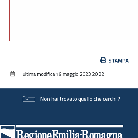
Azioni
STAMPA
sul
ultima modifica
19 maggio 2023 20:22
documento
Non hai trovato quello che cerchi ?
Piè
di
pagina