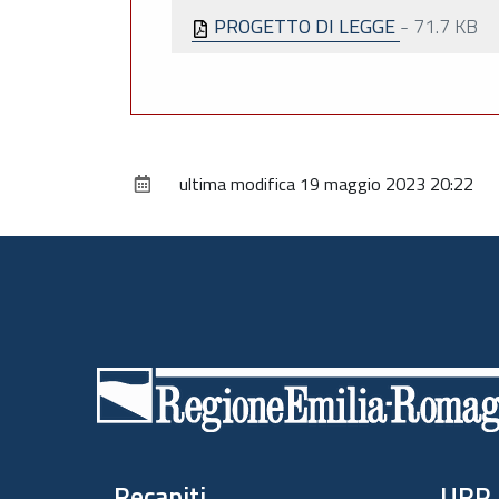
PROGETTO DI LEGGE
-
71.7 KB
ultima modifica
19 maggio 2023 20:22
Piè
di
pagina
Recapiti
URP