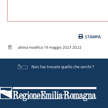
Azioni
STAMPA
sul
ultima modifica
19 maggio 2023 20:22
documento
Non hai trovato quello che cerchi ?
Piè
di
pagina