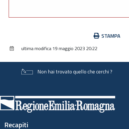
Azioni
STAMPA
sul
ultima modifica
19 maggio 2023 20:22
documento
Non hai trovato quello che cerchi ?
Piè
di
pagina
Recapiti